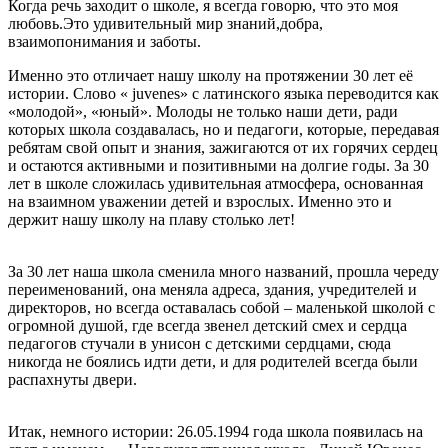
Когда речь заходит о школе, я всегда говорю, что это моя
любовь.Это удивительный мир знаний,добра,
взаимопонимания и заботы.
Именно это отличает нашу школу на протяжении 30 лет её
истории. Слово « juvenes» c латинского языка переводится как
«молодой», «юный». Молоды не только наши дети, ради
которых школа создавалась, но и педагоги, которые, передавая
ребятам свой опыт и знания, зажигаются от их горячих сердец
и остаются активными и позитивными на долгие годы. За 30
лет в школе сложилась удивительная атмосфера, основанная
на взаимном уважении детей и взрослых. Именно это и
держит нашу школу на плаву столько лет!
За 30 лет наша школа сменила много названий, прошла череду
переименований, она меняла адреса, здания, учредителей и
директоров, но всегда оставалась собой – маленькой школой с
огромной душой, где всегда звенел детский смех и сердца
педагогов стучали в унисон с детскими сердцами, сюда
никогда не боялись идти дети, и для родителей всегда были
распахнуты двери.
Итак, немного истории: 26.05.1994 года школа появилась на