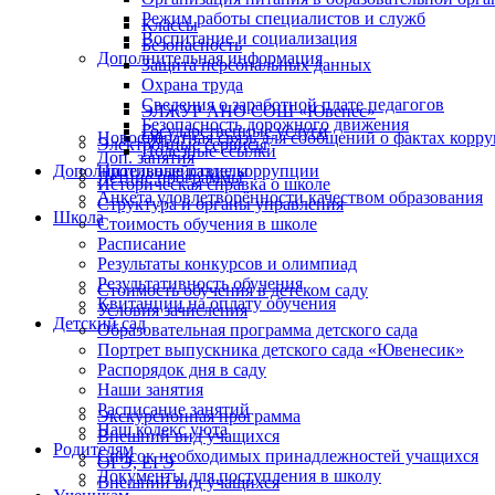
Режим работы специалистов и служб
Классы
Воспитание и социализация
Безопасность
Дополнительная информация
Защита персональных данных
Охрана труда
Сведения о заработной плате педагогов
ЭЛЖУР АНО СОШ «Ювенес»
Безопасность дорожного движения
Государственные услуги
Новости
Обратная связь для сообщений о фактах корр
Электронные сервисы
Полезные ссылки
Доп. занятия
Дополнительные разделы
Противодействие коррупции
Летние программы
Историческая справка о школе
Анкета удовлетворённости качеством образования
Структура и органы управления
Школа
Стоимость обучения в школе
Расписание
Результаты конкурсов и олимпиад
Результативность обучения
Стоимость обучения в детском саду
Квитанции на оплату обучения
Условия зачисления
Детский сад
Образовательная программа детского сада
Портрет выпускника детского сада «Ювенесик»
Распорядок дня в саду
Наши занятия
Расписание занятий
Экскурсионная программа
Наш кодекс уюта
Внешний вид учащихся
Родителям
Список необходимых принадлежностей учащихся
ОГЭ, ЕГЭ
Документы для поступления в школу
Внешний вид учащихся