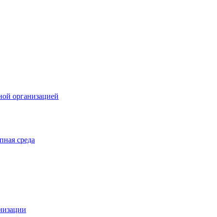
ной организацией
пная среда
анизации