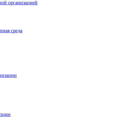
ной организацией
пная среда
анизации
упции