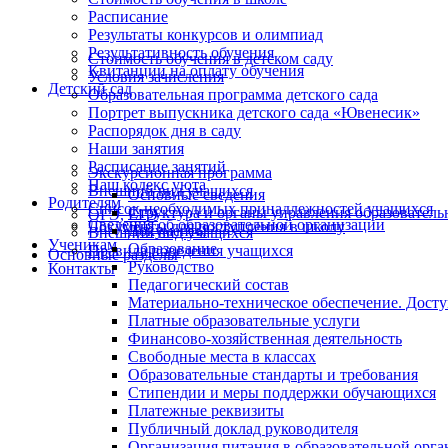
Расписание
Результаты конкурсов и олимпиад
Результативность обучения
Стоимость обучения в детском саду
Квитанции на оплату обучения
Условия зачисления
Детский сад
Образовательная программа детского сада
Портрет выпускника детского сада «Ювенесик»
Распорядок дня в саду
Наши занятия
Расписание занятий
Экскурсионная программа
Наш кодекс уюта
Внешний вид учащихся
Основные сведения
Родителям
Список необходимых принадлежностей учащихся
Структура и органы управления образователь
ОГЭ, ЕГЭ
Сведения об образовательной организации
Документы для поступления в школу
Документы
Внешний вид учащихся
Ученикам
Образование
Правила поведения учащихся
Основные разделы
Руководство
Контакты
Педагогический состав
Материально-техническое обеспечение. Досту
Платные образовательные услуги
Финансово-хозяйственная деятельность
Свободные места в классах
Образовательные стандарты и требования
Стипендии и меры поддержки обучающихся
Платежные реквизиты
Публичный доклад руководителя
Организация питания в образовательной орг