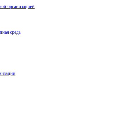
ной организацией
пная среда
анизации