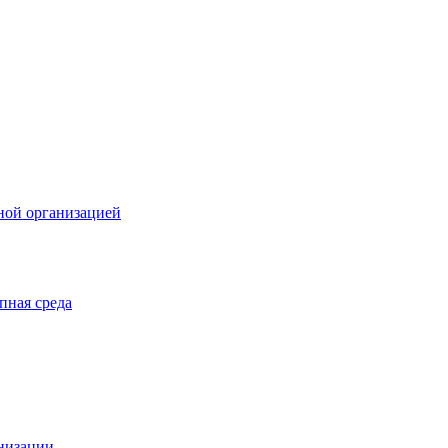
ной организацией
пная среда
анизации