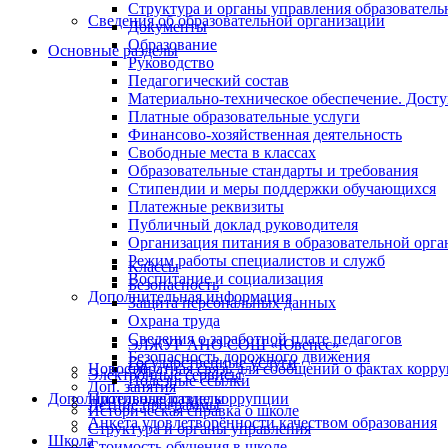
Структура и органы управления образователь
Сведения об образовательной организации
Документы
Образование
Основные разделы
Руководство
Педагогический состав
Материально-техническое обеспечение. Досту
Платные образовательные услуги
Финансово-хозяйственная деятельность
Свободные места в классах
Образовательные стандарты и требования
Стипендии и меры поддержки обучающихся
Платежные реквизиты
Публичный доклад руководителя
Организация питания в образовательной орг
Режим работы специалистов и служб
Классы
Воспитание и социализация
Безопасность
Дополнительная информация
Защита персональных данных
Охрана труда
Сведения о заработной плате педагогов
ЭЛЖУР АНО СОШ «Ювенес»
Безопасность дорожного движения
Государственные услуги
Новости
Обратная связь для сообщений о фактах корр
Электронные сервисы
Полезные ссылки
Доп. занятия
Дополнительные разделы
Противодействие коррупции
Летние программы
Историческая справка о школе
Анкета удовлетворённости качеством образования
Структура и органы управления
Школа
Стоимость обучения в школе